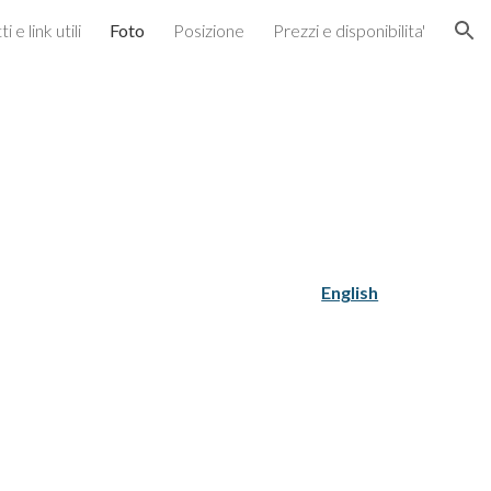
 e link utili
Foto
Posizione
Prezzi e disponibilita'
ion
English